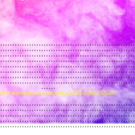
.
.
.
.
.
.
.
.
.
.
.
.
.
.
.
.
.
.
.
.
.
.
.
.
.
.
.
.
.
.
.
.
.
.
.
.
.
.
.
.
.
.
.
.
.
.
.
.
.
.
.
.
.
.
.
.
.
.
.
.
.
.
.
.
.
.
.
.
.
.
.
.
.
.
.
.
.
.
.
.
.
.
.
.
.
.
.
.
.
.
.
.
.
.
.
.
.
.
.
.
.
.
.
.
.
.
.
.
.
.
.
.
.
.
.
.
.
.
.
.
.
.
.
.
.
.
.
.
.
.
.
.
.
.
.
.
.
.
.
.
.
.
.
.
.
.
.
.
.
.
.
.
.
.
.
.
.
.
.
.
.
.
.
.
.
.
.
.
.
.
.
.
.
.
.
.
.
.
.
.
.
.
.
.
.
.
.
.
.
.
.
.
.
.
.
.
.
.
.
.
.
.
.
.
.
.
.
.
.
.
.
.
.
.
.
.
.
.
.
.
.
.
.
.
.
.
.
.
.
.
.
.
.
.
.
.
.
.
.
.
.
.
.
.
.
.
.
.
.
.
.
.
.
.
.
.
.
.
.
.
.
.
.
.
.
.
.
.
.
.
.
.
.
.
.
.
.
.
.
.
.
.
.
.
.
.
.
.
.
.
.
.
.
.
.
.
.
.
.
.
.
.
.
.
.
.
.
.
.
.
.
.
.
.
.
.
.
.
.
.
.
.
.
.
.
.
.
.
.
.
.
.
.
.
.
.
.
.
.
.
.
.
.
.
.
.
.
.
.
.
.
.
.
.
.
.
.
.
.
.
.
.
.
.
.
.
.
.
.
.
.
.
.
.
.
.
.
.
.
.
.
.
.
.
.
.
.
.
.
.
.
.
.
.
.
.
.
.
.
.
.
.
.
.
.
.
.
.
.
.
.
.
.
.
.
.
.
.
.
.
.
.
.
.
.
.
.
.
.
.
.
.
.
.
.
.
.
.
.
.
.
.
.
.
.
.
.
.
.
.
.
.
.
.
дан и монетизируется при помощи GPT сервиса Ggl2.ru
.
.
.
.
.
.
.
.
.
.
.
.
.
.
.
.
.
.
.
.
.
.
.
.
.
.
.
.
.
.
.
.
.
.
.
.
.
.
.
.
.
.
.
.
.
.
.
.
.
.
.
.
.
.
.
.
.
.
.
.
.
.
.
.
.
.
.
.
.
.
.
.
.
.
.
.
.
.
.
.
.
.
.
.
.
.
.
.
.
.
.
.
.
.
.
.
.
.
.
.
.
.
.
.
.
.
.
.
.
.
.
.
.
.
.
.
.
.
.
.
.
.
.
.
.
.
.
.
.
.
.
.
.
.
.
.
.
.
.
.
.
.
.
.
.
.
.
.
.
.
.
.
.
.
.
.
.
.
.
.
.
.
.
.
.
.
.
.
.
.
.
.
.
.
.
.
.
.
.
.
.
.
.
.
.
.
.
.
.
.
.
.
.
.
.
.
.
.
.
.
.
.
.
.
.
.
.
.
.
.
.
.
.
.
.
.
.
.
.
.
.
.
.
.
.
.
.
.
.
.
.
.
.
.
.
.
.
.
.
.
.
.
.
.
.
.
.
.
.
.
.
.
.
.
.
.
.
.
.
.
.
.
.
.
.
.
.
.
.
.
.
.
.
.
.
.
.
.
.
.