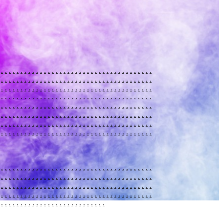
.
.
.
.
.
.
.
.
.
.
.
.
.
.
.
.
.
.
.
.
.
.
.
.
.
.
.
.
.
.
.
.
.
.
.
.
.
.
.
.
.
.
.
.
.
.
.
.
.
.
.
.
.
.
.
.
.
.
.
.
.
.
.
.
.
.
.
.
.
.
.
.
.
.
.
.
.
.
.
.
.
.
.
.
.
.
.
.
.
.
.
.
.
.
.
.
.
.
.
.
.
.
.
.
.
.
.
.
.
.
.
.
.
.
.
.
.
.
.
.
.
.
.
.
.
.
.
.
.
.
.
.
.
.
.
.
.
.
.
.
.
.
.
.
.
.
.
.
.
.
.
.
.
.
.
.
.
.
.
.
.
.
.
.
.
.
.
.
.
.
.
.
.
.
.
.
.
.
.
.
.
.
.
.
.
.
.
.
.
.
.
.
.
.
.
.
.
.
.
.
.
.
.
.
.
.
.
.
.
.
.
.
.
.
.
.
.
.
.
.
.
.
.
.
.
.
.
.
.
.
.
.
.
.
.
.
.
.
.
.
.
.
.
.
.
.
.
.
.
.
.
.
.
.
.
.
.
.
.
.
.
.
.
.
.
.
.
.
.
.
.
.
.
.
.
.
.
.
.
.
.
.
.
.
.
.
.
.
.
.
.
.
.
.
.
.
.
.
.
.
.
.
.
.
.
.
.
.
.
.
.
.
.
.
.
.
.
.
.
.
.
.
.
.
.
.
.
.
.
.
.
.
.
.
.
.
.
.
.
.
.
.
.
.
.
.
.
.
.
.
.
.
.
.
.
.
.
.
.
.
.
.
.
.
.
.
.
.
.
.
.
.
.
.
.
.
.
.
.
.
.
.
.
.
.
.
.
.
.
.
.
.
.
.
.
.
.
.
.
.
.
.
.
.
.
.
.
.
.
.
.
.
.
.
.
.
.
.
.
.
.
.
.
.
.
.
.
.
.
.
.
.
.
.
.
.
.
.
.
.
.
.
.
.
.
.
.
.
.
.
.
.
.
.
.
.
.
.
.
.
.
.
.
.
.
.
.
.
.
.
.
.
.
.
.
.
.
.
.
.
.
.
.
.
.
.
.
.
.
.
.
.
.
.
.